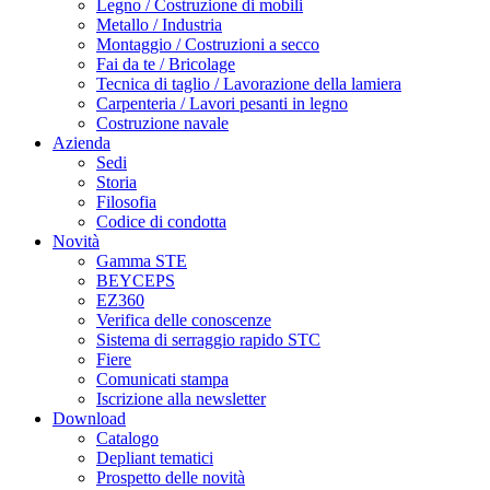
Legno / Costruzione di mobili
Metallo / Industria
Montaggio / Costruzioni a secco
Fai da te / Bricolage
Tecnica di taglio / Lavorazione della lamiera
Carpenteria / Lavori pesanti in legno
Costruzione navale
Azienda
Sedi
Storia
Filosofia
Codice di condotta
Novità
Gamma STE
BEYCEPS
EZ360
Verifica delle conoscenze
Sistema di serraggio rapido STC
Fiere
Comunicati stampa
Iscrizione alla newsletter
Download
Catalogo
Depliant tematici
Prospetto delle novità