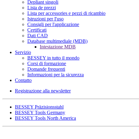
Depliant singoli
Lista de prezzi
Lista per accessories e pezzi di ricambio
Istruzioni per I'uso
Consigli per l'applicazione
Certificati
Dati CAD
Database multimediale (MDB)
Intestazione MDB
Servizio
BESSEY in tutto il mondo
Corsi di formazione
Domande frequenti
Informazioni per la sicurezza
Contatto
Registrazione alla newsletter
BESSEY Präzisionsstahl
BESSEY Tools Germany
BESSEY Tools North America