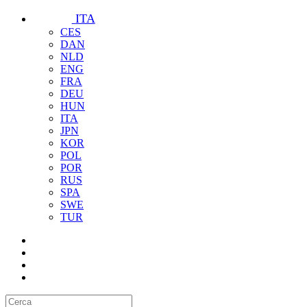
ITA
CES
DAN
NLD
ENG
FRA
DEU
HUN
ITA
JPN
KOR
POL
POR
RUS
SPA
SWE
TUR