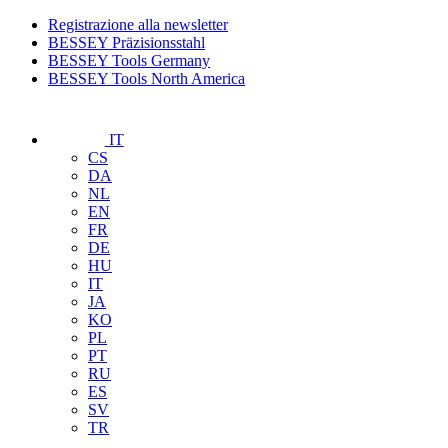
Registrazione alla newsletter
BESSEY Präzisionsstahl
BESSEY Tools Germany
BESSEY Tools North America
IT
CS
DA
NL
EN
FR
DE
HU
IT
JA
KO
PL
PT
RU
ES
SV
TR