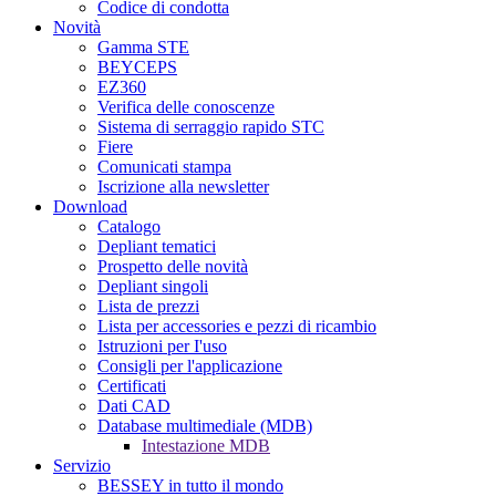
Codice di condotta
Novità
Gamma STE
BEYCEPS
EZ360
Verifica delle conoscenze
Sistema di serraggio rapido STC
Fiere
Comunicati stampa
Iscrizione alla newsletter
Download
Catalogo
Depliant tematici
Prospetto delle novità
Depliant singoli
Lista de prezzi
Lista per accessories e pezzi di ricambio
Istruzioni per I'uso
Consigli per l'applicazione
Certificati
Dati CAD
Database multimediale (MDB)
Intestazione MDB
Servizio
BESSEY in tutto il mondo