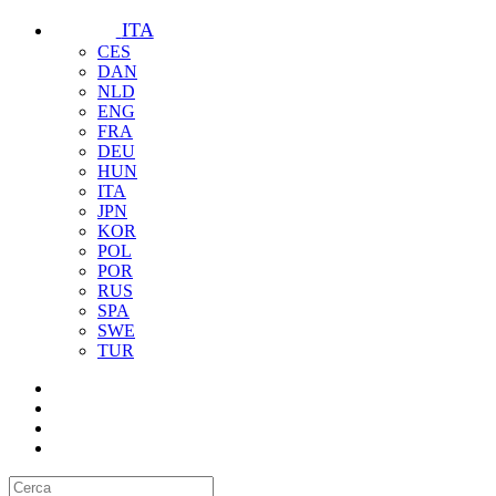
ITA
CES
DAN
NLD
ENG
FRA
DEU
HUN
ITA
JPN
KOR
POL
POR
RUS
SPA
SWE
TUR