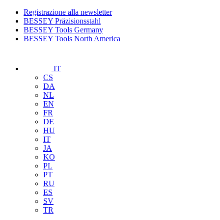
Registrazione alla newsletter
BESSEY Präzisionsstahl
BESSEY Tools Germany
BESSEY Tools North America
IT
CS
DA
NL
EN
FR
DE
HU
IT
JA
KO
PL
PT
RU
ES
SV
TR