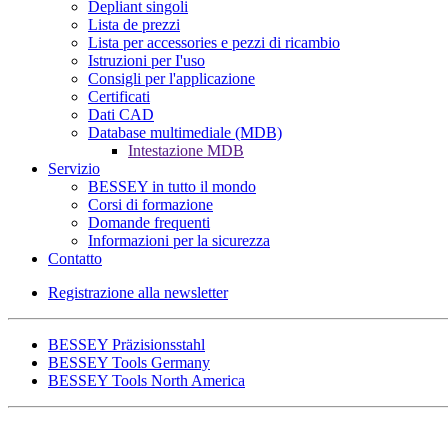
Depliant singoli
Lista de prezzi
Lista per accessories e pezzi di ricambio
Istruzioni per I'uso
Consigli per l'applicazione
Certificati
Dati CAD
Database multimediale (MDB)
Intestazione MDB
Servizio
BESSEY in tutto il mondo
Corsi di formazione
Domande frequenti
Informazioni per la sicurezza
Contatto
Registrazione alla newsletter
BESSEY Präzisionsstahl
BESSEY Tools Germany
BESSEY Tools North America