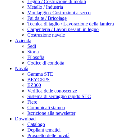
Legno / Costruzione di mobili
Metallo / Industria
Montaggio / Costruzioni a secco
Fai da te / Bricolage
Tecnica di taglio / Lavorazione della lamiera
Carpenteria / Lavori pesanti in legno
Costruzione navale
Azienda
Sedi
Storia
Filosofia
Codice di condotta
Novità
Gamma STE
BEYCEPS
EZ360
Verifica delle conoscenze
Sistema di serraggio rapido STC
Fiere
Comunicati stampa
Iscrizione alla newsletter
Download
Catalogo
Depliant tematici
Prospetto delle novità