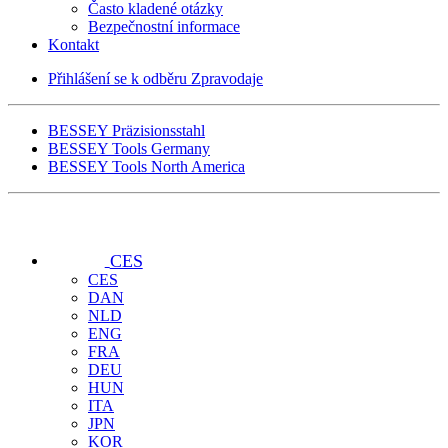
Často kladené otázky
Bezpečnostní informace
Kontakt
Přihlášení se k odběru Zpravodaje
BESSEY Präzisionsstahl
BESSEY Tools Germany
BESSEY Tools North America
CES
CES
DAN
NLD
ENG
FRA
DEU
HUN
ITA
JPN
KOR