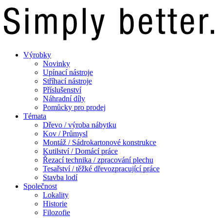
Výrobky
Novinky
Upínací nástroje
Stříhací nástroje
Příslušenství
Náhradní díly
Pomůcky pro prodej
Témata
Dřevo / výroba nábytku
Kov / Průmysl
Montáž / Sádrokartonové konstrukce
Kutilství / Domácí práce
Řezací technika / zpracování plechu
Tesařství / těžké dřevozpracující práce
Stavba lodí
Společnost
Lokality
Historie
Filozofie