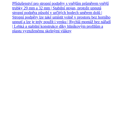
Příslušenství pro stropní podpěry s vnějším průměrem vnější
trubky 29 mm a 32 mm | Stabilní stojan, protože upnutá
stropní podpěra působí v určitých bodech směrem dolů |
Stropní podpěry lze také umístit volně v prostoru bez horního
upnutí a lze je tedy použít i venku | Rychlá montáž bez nářadí
| Lehká a stabilní konstrukce díky hliníkovým profilům a
plastu vyztuženému skelnými vlákny