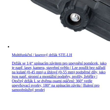
Multifunkční / laserový držák STE-LH
Držák se 1/4“ upínacím závitem pro upevnění pomůcek, jako
je např. laser, kamera, stavební světlo | Lze použít bez nářadí
na kulaté (0-45 mm) a úhlové (0-55 mm) podpěrné díly, jako
jsou např. stropní a montážní podpěry, profily, žebříky |
Otočný držák L se dvěma osami otáčení: 360° vedle
upevňovací svorky, 180° na upínacím závitu | Balení pro
samoobslužný prodej