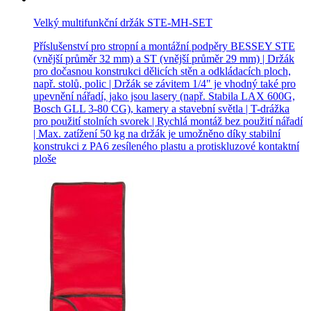
Velký multifunkční držák STE-MH-SET
Příslušenství pro stropní a montážní podpěry BESSEY STE
(vnější průměr 32 mm) a ST (vnější průměr 29 mm) | Držák
pro dočasnou konstrukci dělicích stěn a odkládacích ploch,
např. stolů, polic | Držák se závitem 1/4" je vhodný také pro
upevnění nářadí, jako jsou lasery (např. Stabila LAX 600G,
Bosch GLL 3-80 CG), kamery a stavební světla | T-drážka
pro použití stolních svorek | Rychlá montáž bez použití nářadí
| Max. zatížení 50 kg na držák je umožněno díky stabilní
konstrukci z PA6 zesíleného plastu a protiskluzové kontaktní
ploše