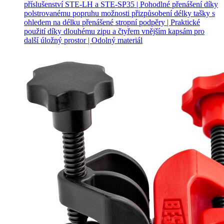
příslušenství STE-LH a STE-SP35 | Pohodlné přenášení díky
polstrovanému popruhu možnosti přizpůsobení délky tašky s
ohledem na délku přenášené stropní podpěry | Praktické
použití díky dlouhému zipu a čtyřem vnějším kapsám pro
další úložný prostor | Odolný materiál