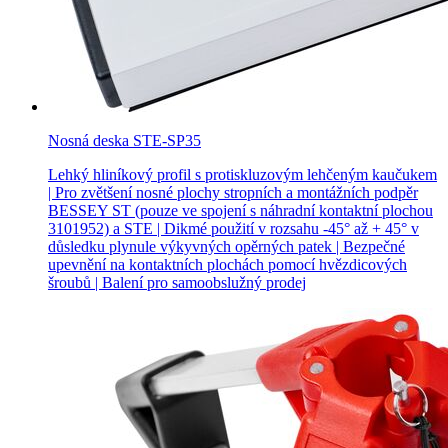
Nosná deska STE-SP35
Lehký hliníkový profil s protiskluzovým lehčeným kaučukem
| Pro zvětšení nosné plochy stropních a montážních podpěr
BESSEY ST (pouze ve spojení s náhradní kontaktní plochou
3101952) a STE | Dikmé použití v rozsahu -45° až + 45° v
důsledku plynule výkyvných opěrných patek | Bezpečné
upevnění na kontaktních plochách pomocí hvězdicových
šroubů | Balení pro samoobslužný prodej