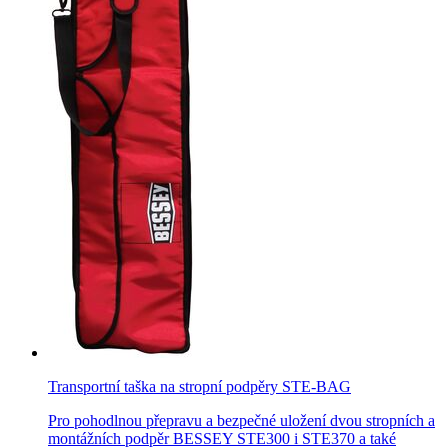
Transportní taška na stropní podpěry STE-BAG
Pro pohodlnou přepravu a bezpečné uložení dvou stropních a
montážních podpěr BESSEY STE300 i STE370 a také