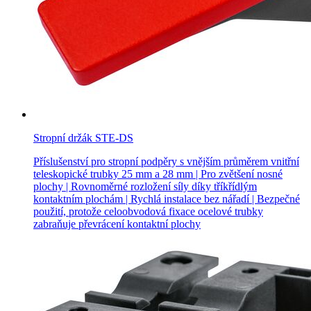
Stropní držák STE-DS
Příslušenství pro stropní podpěry s vnějším průměrem vnitřní
teleskopické trubky 25 mm a 28 mm | Pro zvětšení nosné
plochy | Rovnoměrné rozložení síly díky tříkřídlým
kontaktním plochám | Rychlá instalace bez nářadí | Bezpečné
použití, protože celoobvodová fixace ocelové trubky
zabraňuje převrácení kontaktní plochy