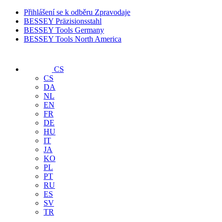
Přihlášení se k odběru Zpravodaje
BESSEY Präzisionsstahl
BESSEY Tools Germany
BESSEY Tools North America
CS
CS
DA
NL
EN
FR
DE
HU
IT
JA
KO
PL
PT
RU
ES
SV
TR