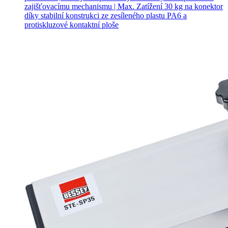
zajišťovacímu mechanismu | Max. Zatížení 30 kg na konektor
díky stabilní konstrukci ze zesíleného plastu PA6 a
protiskluzové kontaktní ploše