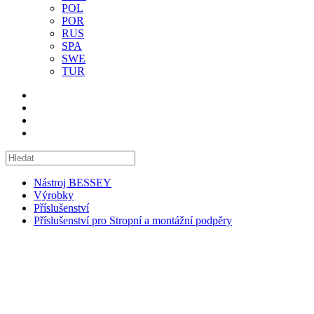
POL
POR
RUS
SPA
SWE
TUR
Nástroj BESSEY
Výrobky
Příslušenství
Příslušenství pro Stropní a montážní podpěry