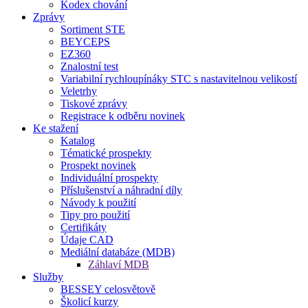
Kodex chování
Zprávy
Sortiment STE
BEYCEPS
EZ360
Znalostní test
Variabilní rychloupínáky STC s nastavitelnou velikostí
Veletrhy
Tiskové zprávy
Registrace k odběru novinek
Ke stažení
Katalog
Tématické prospekty
Prospekt novinek
Individuální prospekty
Příslušenství a náhradní díly
Návody k použití
Tipy pro použití
Certifikáty
Údaje CAD
Mediální databáze (MDB)
Záhlaví MDB
Služby
BESSEY celosvětově
Školicí kurzy